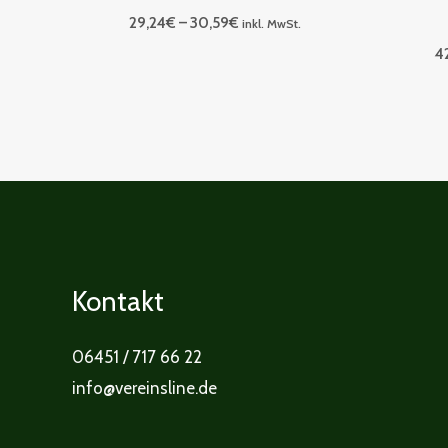
29,24
€
–
30,59
€
inkl. MwSt.
4
Kontakt
06451 / 717 66 22
info@vereinsline.de