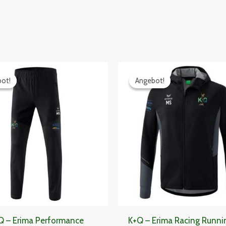
Preisspanne:
Preiss
42,29€
62,99€
ot!
ot!
Angebot!
Angebot!
bis
bis
47,69€
68,39
Q – Erima Performance
K+Q – Erima Racing Runni