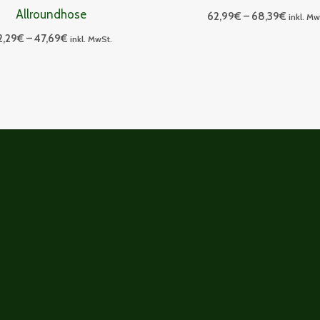
Allroundhose
62,99
€
–
68,39
€
inkl. Mw
2,29
€
–
47,69
€
inkl. MwSt.