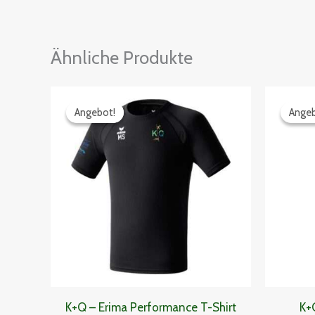
Ähnliche Produkte
Preisspanne:
29,24€
Angebot!
Angebot!
Angeb
Angeb
bis
30,59€
K+Q – Erima Performance T-Shirt
K+