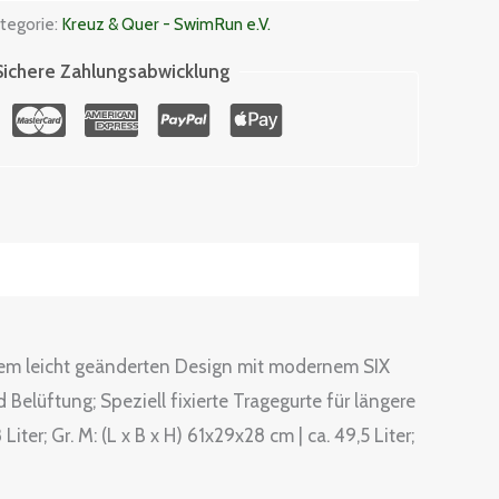
tegorie:
Kreuz & Quer - SwimRun e.V.
Sichere Zahlungsabwicklung
nem leicht geänderten Design mit modernem SIX
elüftung; Speziell fixierte Tragegurte für längere
iter; Gr. M: (L x B x H) 61x29x28 cm | ca. 49,5 Liter;