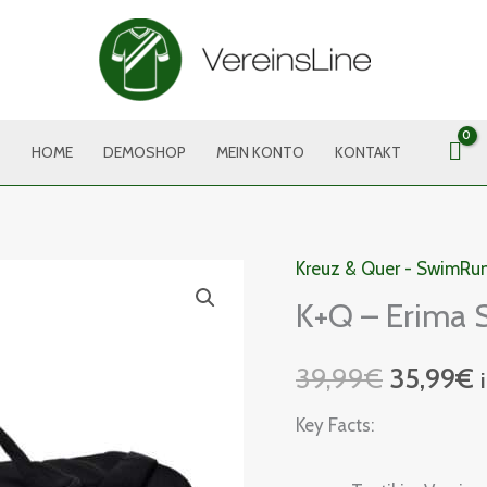
HOME
DEMOSHOP
MEIN KONTO
KONTAKT
Kreuz & Quer - SwimRun
K+Q
Ursprüng
A
K+Q – Erima 
-
Preis
P
Erima
39,99
€
35,99
€
Six
war:
i
Wings
Key Facts:
39,99€
3
Sporttasche
Menge