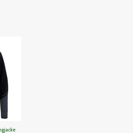
panne:
€
ngjacke