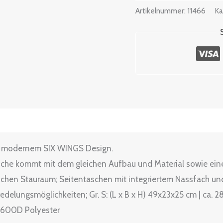
Artikelnummer:
11466
Ka
ßentabelle
nd modernem SIX WINGS Design.
asche kommt mit dem gleichen Aufbau und Material sowie ei
chen Stauraum; Seitentaschen mit integriertem Nassfach und B
edelungsmöglichkeiten; Gr. S: (L x B x H) 49x23x25 cm | ca. 28 L
0% 600D Polyester