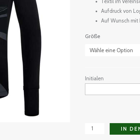
Textil im Verein
Aufdruck von Log
Auf Wunsch mit I
Größe
Initialen
IN D