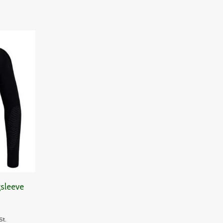
panne:
gsleeve
St.