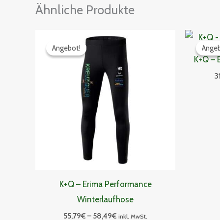
Ähnliche Produkte
Preisspanne:
55,79€
Angebot!
Angebot!
Angeb
Angeb
bis
K+Q – E
58,49€
3
K+Q – Erima Performance
Winterlaufhose
55,79
€
–
58,49
€
inkl. MwSt.