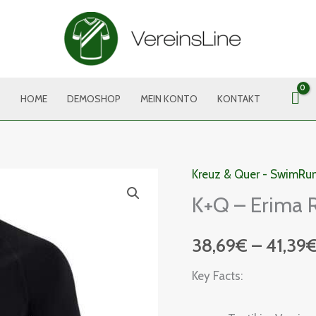
HOME
DEMOSHOP
MEIN KONTO
KONTAKT
Kreuz & Quer - SwimRun
K+Q
K+Q – Erima 
-
Erima
38,69
€
–
41,39
Racing
Longsleeve
Key Facts:
Menge