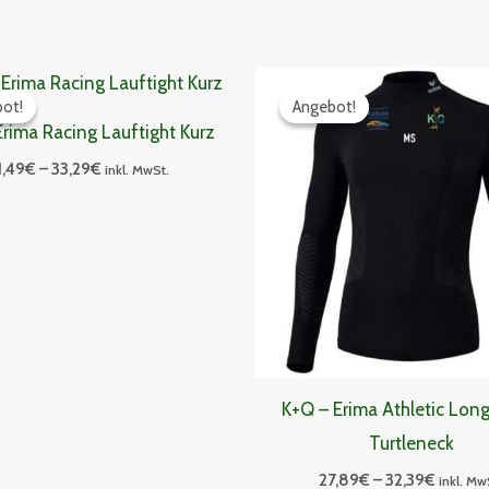
Preisspanne:
Preiss
31,49€
27,89€
ot!
ot!
Angebot!
Angebot!
bis
bis
rima Racing Lauftight Kurz
33,29€
32,39€
1,49
€
–
33,29
€
inkl. MwSt.
K+Q – Erima Athletic Lon
Turtleneck
27,89
€
–
32,39
€
inkl. Mw