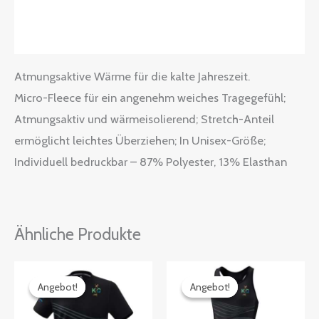
Zusätzliche Informationen
Größentabelle
Atmungsaktive Wärme für die kalte Jahreszeit.
Micro-Fleece für ein angenehm weiches Tragegefühl;
Atmungsaktiv und wärmeisolierend; Stretch-Anteil
ermöglicht leichtes Überziehen; In Unisex-Größe;
Individuell bedruckbar – 87% Polyester, 13% Elasthan
Ähnliche Produkte
Preisspanne:
Ursprünglicher
Aktueller
35,99€
Preis
Preis
Angebot!
Angebot!
Angebot!
Angebot!
bis
war:
ist:
38,69€
63,99€
57,59€.