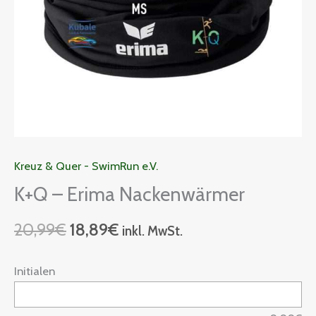
Kreuz & Quer - SwimRun e.V.
K+Q – Erima Nackenwärmer
20,99
€
18,89
€
inkl. MwSt.
Initialen