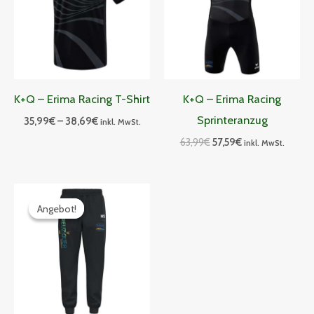
K+Q – Erima Racing T-Shirt
K+Q – Erima Racing
Sprinteranzug
35,99
€
–
38,69
€
inkl. MwSt.
63,99
€
57,59
€
inkl. MwSt.
Preisspanne:
31,49€
Angebot!
Angebot!
bis
34,19€