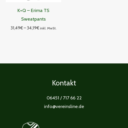
K+Q – Erima TS
Sweatpants
31,49
€
–
34,19
€
inkl. MwSt.
Kontakt
06451 / 717 66 22
info@vereinsline.de