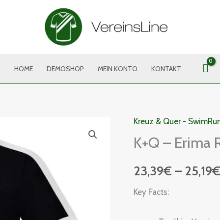
HOME
DEMOSHOP
MEIN KONTO
KONTAKT
Kreuz & Quer - SwimRun
K+Q
K+Q – Erima R
-
Erima
23,39
€
–
25,19
Retro
Star
Key Facts:
Trikot
Menge