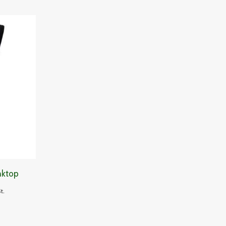
r
nktop
t.