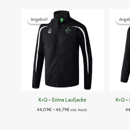
Preisspanne:
44,09€
Angebot!
Angebot!
Angeb
Angeb
bis
46,79€
K+Q – Erima Laufjacke
K+Q – 
44,09
€
–
46,79
€
4
inkl. MwSt.