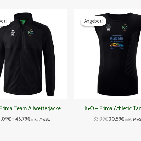
Preisspanne:
Ursprünglicher
Aktuelle
44,09€
Preis
Preis
ot!
ot!
Angebot!
Angebot!
bis
war:
ist:
46,79€
33,99€
30,59€.
Erima Team Allwetterjacke
K+Q – Erima Athletic Ta
4,09
€
–
46,79
€
33,99
€
30,59
€
inkl. MwSt.
inkl. MwS