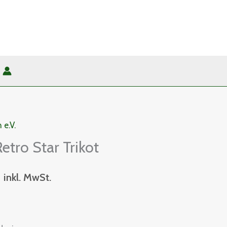
 e.V.
Preisspanne:
etro Star Trikot
23,39€
€
inkl. MwSt.
bis
25,19€