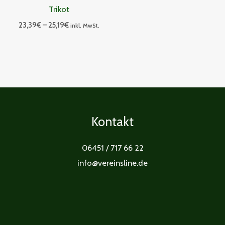
Trikot
23,39
€
–
25,19
€
inkl. MwSt.
Kontakt
06451 / 717 66 22
info@vereinsline.de