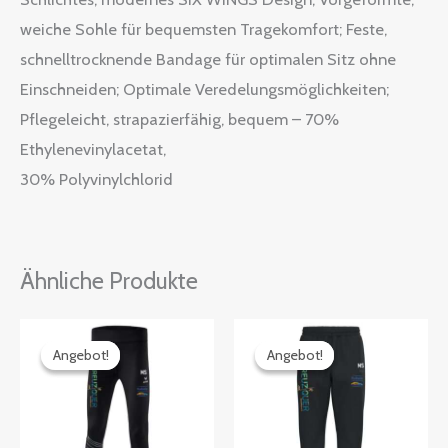
weiche Sohle für bequemsten Tragekomfort; Feste,
schnelltrocknende Bandage für optimalen Sitz ohne
Einschneiden; Optimale Veredelungsmöglichkeiten;
Pflegeleicht, strapazierfähig, bequem – 70%
Ethylenevinylacetat,
30% Polyvinylchlorid
Ähnliche Produkte
Preisspanne:
Preisspanne:
39,59€
31,49€
Angebot!
Angebot!
Angebot!
Angebot!
bis
bis
42,29€
34,19€