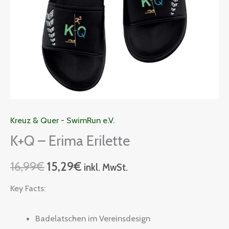
Kreuz & Quer - SwimRun e.V.
K+Q – Erima Erilette
16,99
€
15,29
€
inkl. MwSt.
Key Facts:
Badelatschen im Vereinsdesign