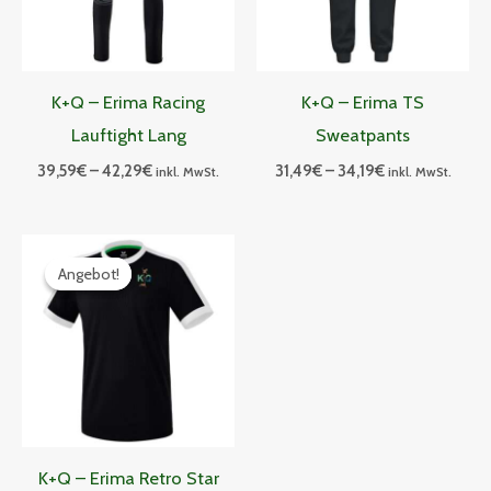
K+Q – Erima Racing
K+Q – Erima TS
Lauftight Lang
Sweatpants
39,59
€
–
42,29
€
31,49
€
–
34,19
€
inkl. MwSt.
inkl. MwSt.
Preisspanne:
23,39€
Angebot!
Angebot!
bis
25,19€
K+Q – Erima Retro Star