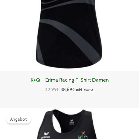
K+Q – Erima Racing T-Shirt Damen
42,99
€
38,69
€
inkl. MwSt.
Ursprünglicher
Aktueller
Preis
Preis
Angebot!
war:
ist:
39,99€
35,99€.