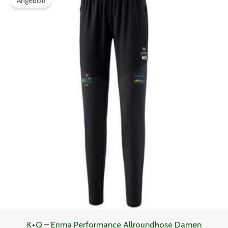
Angebot!
war:
ist:
52,99€
47,69€.
K+Q – Erima Performance Allroundhose Damen