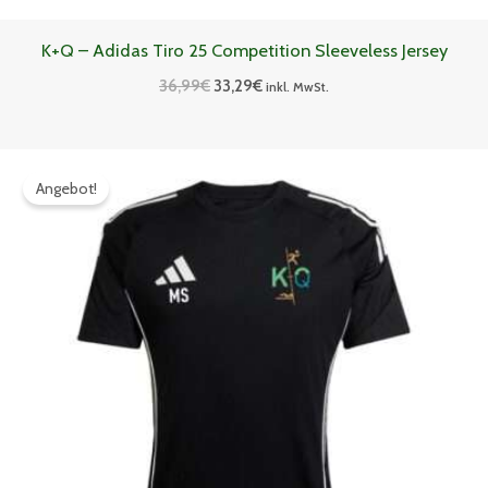
K+Q – Adidas Tiro 25 Competition Sleeveless Jersey
36,99
€
33,29
€
inkl. MwSt.
Preisspanne:
30,59€
Angebot!
bis
33,29€