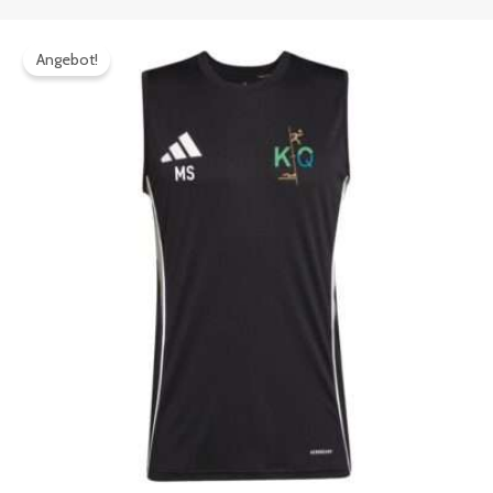
Ursprünglicher
Aktueller
Preis
Preis
Angebot!
war:
ist:
36,99€
33,29€.