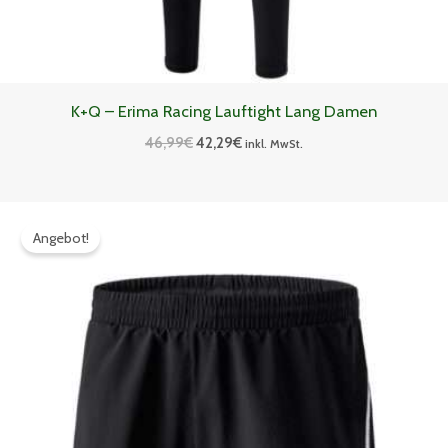
K+Q – Erima Racing Lauftight Lang Damen
46,99
€
42,29
€
inkl. MwSt.
Ursprünglicher
Aktueller
Preis
Preis
Angebot!
war:
ist:
35,99€
32,39€.