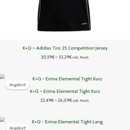
K+Q – Adidas Tiro 25 Competition Jersey
30,59
€
–
33,29
€
inkl. MwSt.
Preisspanne:
22,49€
Angebot!
bis
K+Q – Erima Elemental Tight Kurz
26,09€
22,49
€
–
26,09
€
inkl. MwSt.
Preisspanne:
28,79€
Angebot!