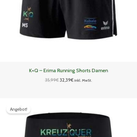
K+Q – Erima Running Shorts Damen
35,99
€
32,39
€
inkl. MwSt.
Ursprünglicher
Aktueller
Preis
Preis
Angebot!
war:
ist:
36,99€
33,29€.