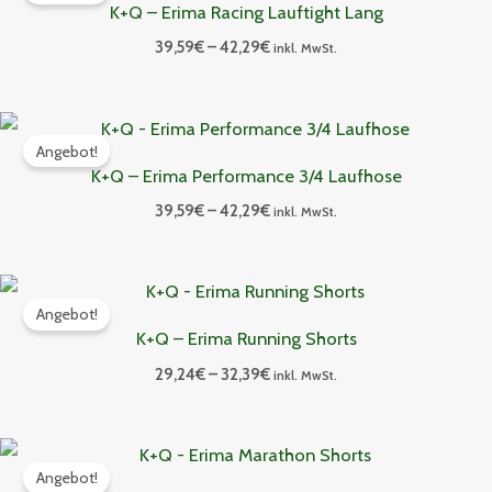
K+Q – Erima Racing Lauftight Lang
42,29€
39,59
€
–
42,29
€
inkl. MwSt.
Preisspanne:
39,59€
Angebot!
bis
K+Q – Erima Performance 3/4 Laufhose
42,29€
39,59
€
–
42,29
€
inkl. MwSt.
Preisspanne:
29,24€
Angebot!
bis
K+Q – Erima Running Shorts
32,39€
29,24
€
–
32,39
€
inkl. MwSt.
Preisspanne:
33,29€
Angebot!
bis