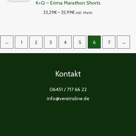
K+Q – Erima Marathon Shorts
35,99€
33,29
€
–
35,99
€
inkl. MwSt.
←
1
2
3
4
5
6
7
→
Kontakt
06451 / 717 66 22
info@vereinsline.de