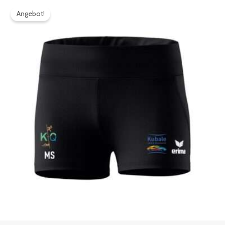
Preis
Preis
Angebot!
war:
ist:
33,99€
30,59€.