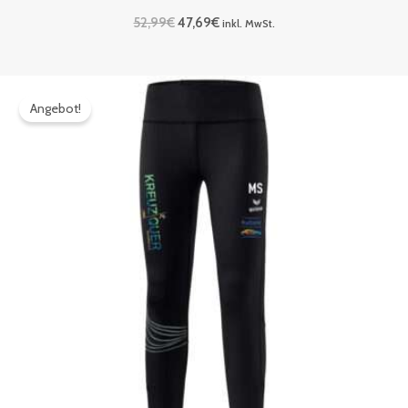
52,99
€
47,69
€
inkl. MwSt.
Ursprünglicher
Aktueller
Preis
Preis
Angebot!
war:
ist:
46,99€
42,29€.