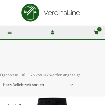
Zum
MAIN
Inhalt
MENU
springen
Nach
Beliebtheit
sortiert
SHOP
Ergebnisse 106 – 126 von 147 werden angezeigt
Ursprünglicher
Aktueller
Preis
Preis