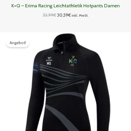
K+Q – Erima Racing Leichtathletik Hotpants Damen
33,99
€
30,59
€
inkl. MwSt.
Ursprünglicher
Aktueller
Preis
Preis
Angebot!
war:
ist:
49,99€
44,99€.