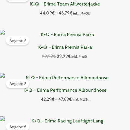
bis
K+Q – Erima Team Allwetterjacke
46,79€
44,09
€
–
46,79
€
inkl. MwSt.
Ursprünglicher
Aktueller
Preis
Preis
Angebot!
war:
ist:
K+Q – Erima Premia Parka
99,99€
89,99€.
99,99
€
89,99
€
inkl. MwSt.
Preisspanne:
42,29€
Angebot!
bis
K+Q – Erima Performance Allroundhose
47,69€
42,29
€
–
47,69
€
inkl. MwSt.
Preisspanne:
39,59€
Angebot!
bis