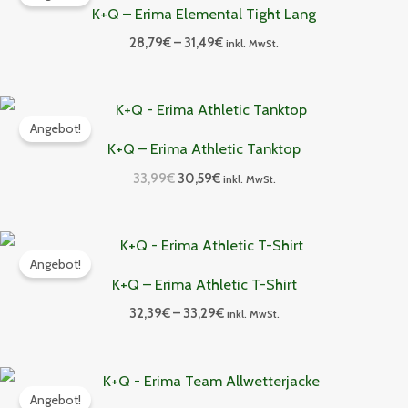
bis
K+Q – Erima Elemental Tight Lang
31,49€
28,79
€
–
31,49
€
inkl. MwSt.
Ursprünglicher
Aktueller
Preis
Preis
Angebot!
war:
ist:
K+Q – Erima Athletic Tanktop
33,99€
30,59€.
33,99
€
30,59
€
inkl. MwSt.
Preisspanne:
32,39€
Angebot!
bis
K+Q – Erima Athletic T-Shirt
33,29€
32,39
€
–
33,29
€
inkl. MwSt.
Preisspanne:
44,09€
Angebot!