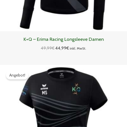
K+Q – Erima Racing Longsleeve Damen
49,99
€
44,99
€
inkl. MwSt.
Ursprünglicher
Aktueller
Preis
Preis
Angebot!
war:
ist:
42,99€
38,69€.