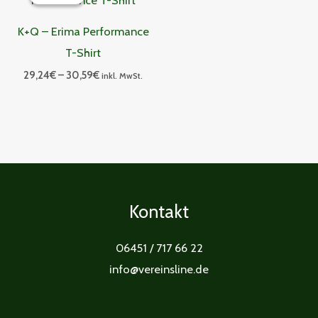
bis
30,59€
K+Q – Erima Performance
T-Shirt
29,24
€
–
30,59
€
inkl. MwSt.
Kontakt
06451 / 717 66 22
info@vereinsline.de