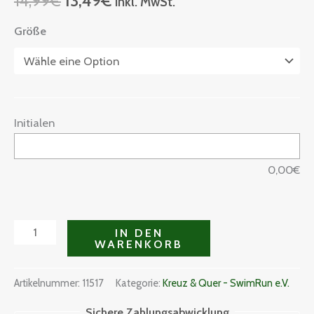
14,99
€
13,49
€
inkl. MwSt.
Größe
Initialen
0,00
€
IN DEN
WARENKORB
Artikelnummer:
11517
Kategorie:
Kreuz & Quer - SwimRun e.V.
Sichere Zahlungsabwicklung