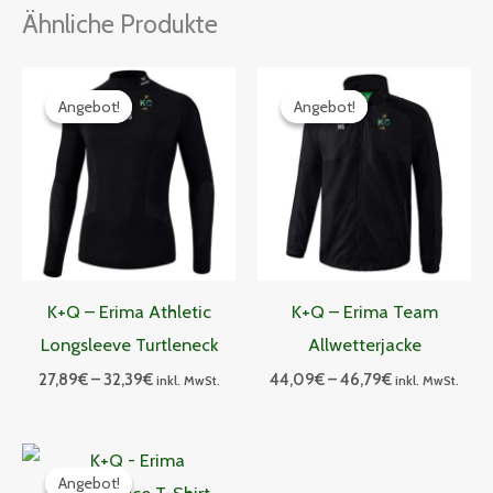
Ähnliche Produkte
Preisspanne:
Preisspanne:
27,89€
44,09€
Angebot!
Angebot!
Angebot!
Angebot!
bis
bis
32,39€
46,79€
K+Q – Erima Athletic
K+Q – Erima Team
Longsleeve Turtleneck
Allwetterjacke
27,89
€
–
32,39
€
44,09
€
–
46,79
€
inkl. MwSt.
inkl. MwSt.
Preisspanne:
29,24€
Angebot!
Angebot!