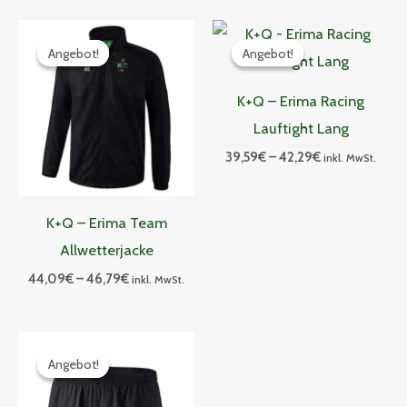
Preisspanne:
Preisspanne:
44,09€
39,59€
Angebot!
Angebot!
Angebot!
Angebot!
bis
bis
46,79€
42,29€
K+Q – Erima Racing
Lauftight Lang
39,59
€
–
42,29
€
inkl. MwSt.
K+Q – Erima Team
Allwetterjacke
44,09
€
–
46,79
€
inkl. MwSt.
Preisspanne:
33,29€
Angebot!
Angebot!
bis
35,99€