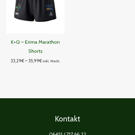
K+Q – Erima Marathon
Shorts
33,29
€
–
35,99
€
inkl. MwSt.
Kontakt
06451 / 717 66 22