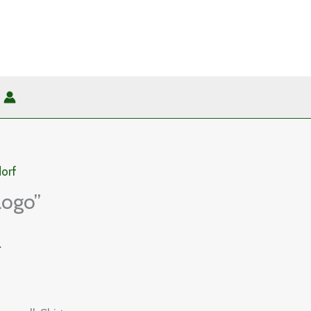
orf
Logo”
.