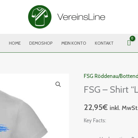
HOME
DEMOSHOP
MEIN KONTO
KONTAKT
FSG Röddenau/Bottend
FSG
FSG – Shirt “
-
Shirt
22,95
€
"Logo"
inkl. MwSt
Menge
Key Facts: