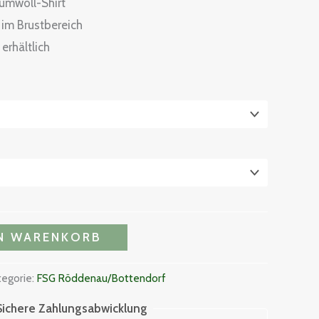
umwoll-Shirt
im Brustbereich
erhältlich
EN WARENKORB
tegorie:
FSG Röddenau/Bottendorf
Sichere Zahlungsabwicklung